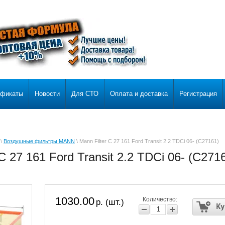
ификаты
Новости
Для СТО
Оплата и доставка
Регистрация
\
Воздушные фильтры MANN
\ Mann Filter C 27 161 Ford Transit 2.2 TDCi 06- (C27161)
 C 27 161 Ford Transit 2.2 TDCi 06- (C271
1030.00
Количество:
р. (шт.)