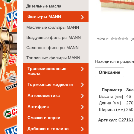
Дизельные масла
Фильтры MANN
Масляные фильтры MANN
Воздушные фильтры MANN
Рейтинг:
(0
Салонные фильтры MANN
Топливные фильтры MANN
Находится в разде
Трансмиссионные
Описание
масла
Тормозные жидкости
Параметр
Зна
Автокосметика
Высота [мм]
46
Длина [мм]
270
Антифриз
Ширина (мм)
250
Смазки и спреи
Артикул: C27161
Добавки в топливо