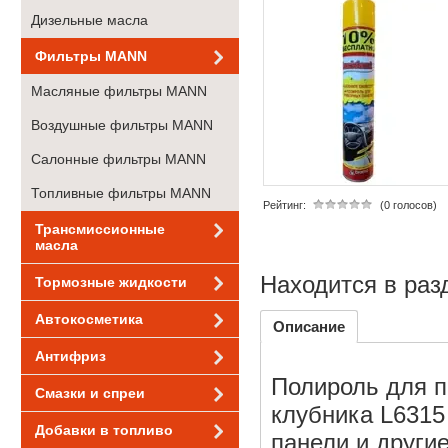
Дизельные масла
Фильтры MANN
Масляные фильтры MANN
Воздушные фильтры MANN
Салонные фильтры MANN
Топливные фильтры MANN
Рейтинг:
(0 голосов)
Трансмиссионные
масла
Находится в раз
Тормозные жидкости
Автокосметика
Описание
Антифриз
Полироль для 
Смазки и спреи
клубника L6315
Добавки в топливо
панели и други