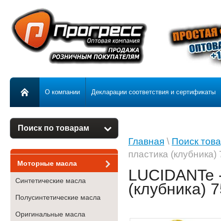
О компании
Декларации соответствия и сертификаты
Поиск по товарам
Главная
\
Поиск това
пластика (клубника)
Моторные масла
LUCIDANTe -
Синтетические масла
(клубника) 
Полусинтетические масла
Оригинальные масла