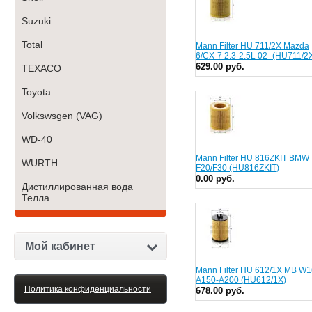
Suzuki
Total
Mann Filter HU 711/2X Mazda
6/CX-7 2.3-2.5L 02- (HU711/2
629.00 руб.
TEXACO
Toyota
Volkswsgen (VAG)
WD-40
Mann Filter HU 816ZKIT BMW
WURTH
F20/F30 (HU816ZKIT)
0.00 руб.
Дистиллированная вода
Телла
Мой кабинет
Mann Filter HU 612/1X MB W
A150-A200 (HU612/1X)
Политика конфиденциальности
678.00 руб.