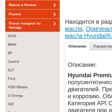
Масла в бочках
Разное
Находится в раз
Поиск товаров по
бренду
масла
,
Оригина
масла Hyundai/K
ATAS
BMW
Описание
Параметр
BP
Castrol
Описание:
ELF
Hyundai Premi
Ford
полусинтетичес
FEBI Bilstein
двигателей. Пр
и коррозию. О
G-Energy
Категория API 
GM
двигателя при 