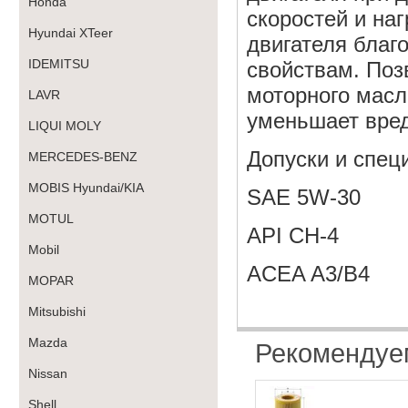
Honda
скоростей и на
Hyundai XTeer
двигателя бла
IDEMITSU
свойствам. Поз
моторного масл
LAVR
уменьшает вред
LIQUI MOLY
Допуски и спец
MERCEDES-BENZ
MOBIS Hyundai/KIA
SAE 5W-30
MOTUL
API CH-4
Mobil
ACEA A3/B4
MOPAR
Mitsubishi
Mazda
Рекоменду
Nissan
Shell