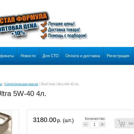
ификаты
Новости
Для СТО
Оплата и доставка
Регистрация
а
\
Синтетические масла
\ Shell Helix Ultra 5W-40 4л.
Ultra 5W-40 4л.
3180.00
Количество:
р. (шт.)