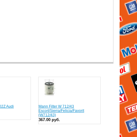
02Z Audi
Mann Filter W 712/43
Escort/Sierra/Felicia/Favorit
(W712/43)
367.00 руб.