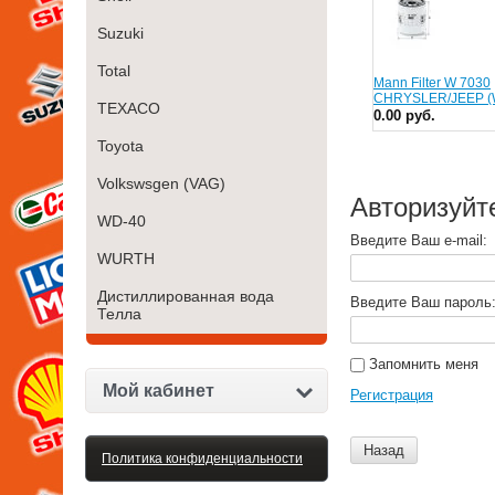
Suzuki
Total
Mann Filter W 7030
CHRYSLER/JEEP (
TEXACO
0.00 руб.
Toyota
Volkswsgen (VAG)
Авторизуйт
WD-40
Введите Ваш e-mail:
WURTH
Дистиллированная вода
Введите Ваш пароль
Телла
Запомнить меня
Мой кабинет
Регистрация
Назад
Политика конфиденциальности