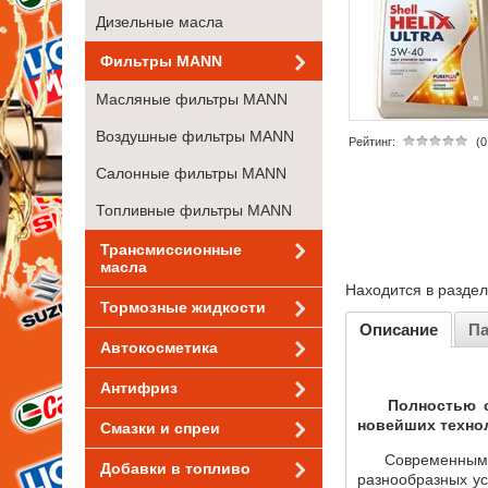
Дизельные масла
Фильтры MANN
Масляные фильтры MANN
Воздушные фильтры MANN
Рейтинг:
(0
Салонные фильтры MANN
Топливные фильтры MANN
Трансмиссионные
масла
Находится в разде
Тормозные жидкости
Описание
П
Автокосметика
Антифриз
Полностью син
новейших техно
Смазки и спреи
Современным тра
Добавки в топливо
разнообразных ус