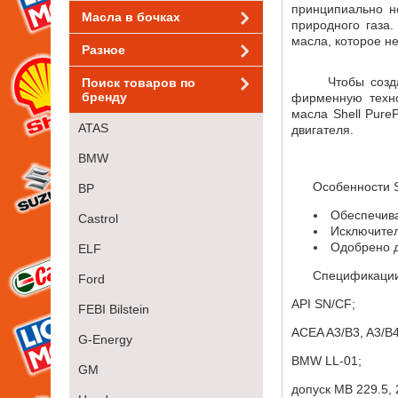
принципиально н
Масла в бочках
природного газа.
масла, которое н
Разное
Чтобы создать с
Поиск товаров по
бренду
фирменную техно
масла Shell Pure
ATAS
двигателя.
BMW
Особенности Shel
BP
Обеспечивае
Castrol
Исключител
Одобрено д
ELF
Спецификации
Ford
API SN/CF;
FEBI Bilstein
ACEA A3/B3, A3/B4
G-Energy
BMW LL-01;
GM
допуск MB 229.5, 