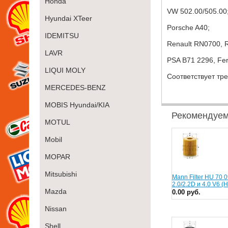
Honda
VW 502.00/505.00
Hyundai XTeer
Porsche A40;
IDEMITSU
Renault RN0700, 
LAVR
PSA B71 2296, Ferr
LIQUI MOLY
Соответствует тре
MERCEDES-BENZ
MOBIS Hyundai/KIA
Рекомендуе
MOTUL
Mobil
MOPAR
Mitsubishi
Mann Filter HU 70 0
2.0/2.2D и 4.0 V6 
Mazda
0.00 руб.
Nissan
Shell