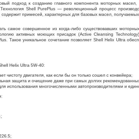
овый подход к созданию главного компонента моторных масел, 
 Технология Shell PurePlus — революционный процесс производст
е содержит примесей, характерных для базовых масел, получаемых
амое совершенное из когда-либо существовавших моторных ма
логию активных моющих присадок (Active Cleansing Technology)
Plus. Такое уникальное сочетание позволяет Shell Helix Ultra об
l Helix Ultra 5W-40:
т чистоту двигателя, как если бы он только сошел с конвейера;
ьная защита и очищение даже при самых долгих рекомендованны
ля использования многочисленными автопроизводителями и единст
:
;
226.5;