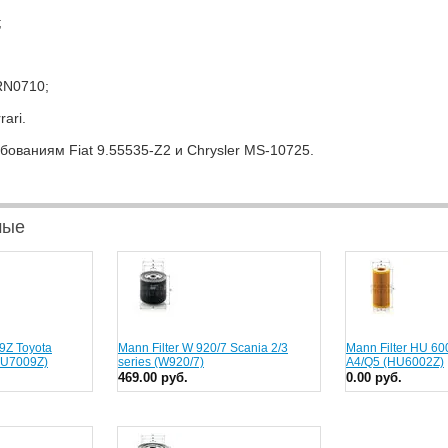
;
RN0710;
ari.
бованиям Fiat 9.55535-Z2 и Chrysler MS-10725.
мые
9Z Toyota
Mann Filter W 920/7 Scania 2/3
Mann Filter HU 60
(HU7009Z)
series (W920/7)
A4/Q5 (HU6002Z)
469.00 руб.
0.00 руб.