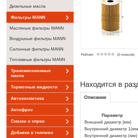
Дизельные масла
Фильтры MANN
Масляные фильтры MANN
Воздушные фильтры MANN
Салонные фильтры MANN
Рейтинг:
(0 голосов)
Топливные фильтры MANN
Трансмиссионные
масла
Находится в раз
Тормозные жидкости
Описание
Автокосметика
Антифриз
Параметр
Смазки и спреи
Внешний диаметр [мм]
Внутренний диаметр 1(мм
Добавки в топливо
Внутренний диаметр (мм)